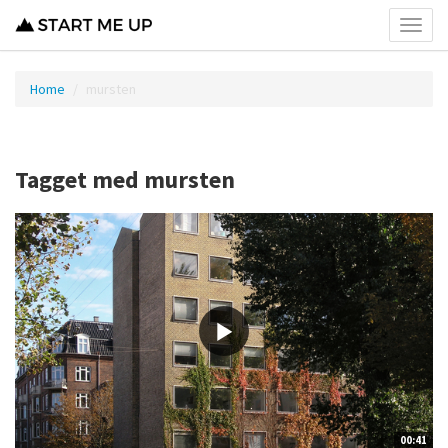
Toggl
menu
Home
mursten
Tagget med mursten
00:41