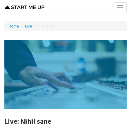
Toggl
menu
Home
Live
Nihil sane
Live: Nihil sane