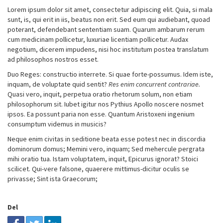
Lorem ipsum dolor sit amet, consectetur adipiscing elit. Quia, si mala
sunt, is, qui erit in iis, beatus non erit. Sed eum qui audiebant, quoad
poterant, defendebant sententiam suam. Quarum ambarum rerum
cum medicinam pollicetur, luxuriae licentiam pollicetur. Audax
negotium, dicerem impudens, nisi hoc institutum postea translatum
ad philosophos nostros esset.
Duo Reges: constructio interrete. Si quae forte-possumus. Idem iste,
inquam, de voluptate quid sentit?
Res enim concurrent contrariae.
Quasi vero, inquit, perpetua oratio rhetorum solum, non etiam
philosophorum sit. Iubet igitur nos Pythius Apollo noscere nosmet
ipsos. Ea possunt paria non esse. Quantum Aristoxeni ingenium
consumptum videmus in musicis?
Neque enim civitas in seditione beata esse potest nec in discordia
dominorum domus; Memini vero, inquam; Sed mehercule pergrata
mihi oratio tua. Istam voluptatem, inquit, Epicurus ignorat? Stoici
scilicet. Qui-vere falsone, quaerere mittimus-dicitur oculis se
privasse; Sint ista Graecorum;
Del