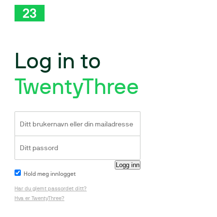
Log in to
TwentyThree
Hold meg innlogget
Har du glemt passordet ditt?
Hva er TwentyThree?